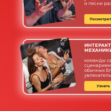
и песни ра
Посмотрет
ИНТЕРАК
МЕХАНИК
команды с
сценарием
обычных
бл
увлекател
Узнать