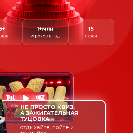
5+
1+млн
15
одов
игроков в год
стран
НЕ ПРОСТО КВИЗ,
А ЗАЖИГАТЕЛЬНАЯ
ТУЦОВКА
отдыхайте, пойте и