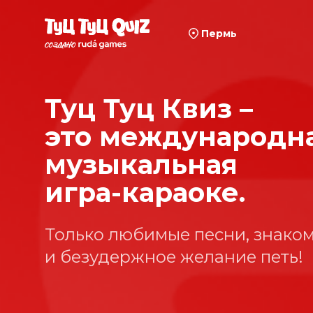
Пермь
Туц Туц Квиз –
это международн
музыкальная
игра-караоке.
Только любимые песни, знако
и безудержное желание петь!