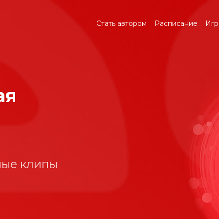
Стать автором
Расписание
Игр
ая
мые клипы