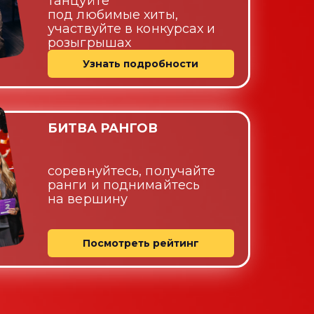
танцуйте
под любимые
хиты,
участвуйте в
конкурсах и
розыгрышах
Узнать подробности
БИТВА
РАНГОВ
соревнуйтесь,
получайте
ранги
и поднимайтесь
на вершину
Посмотреть рейтинг