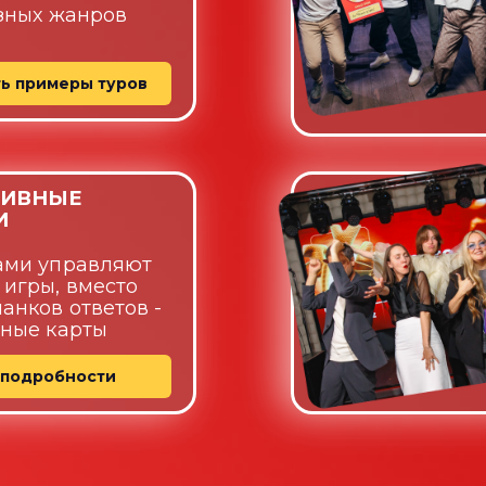
зных жанров
ь примеры туров
ТИВНЫЕ
И
ами
управляют
 игры,
вместо
анков ответов -
ьные карты
 подробности