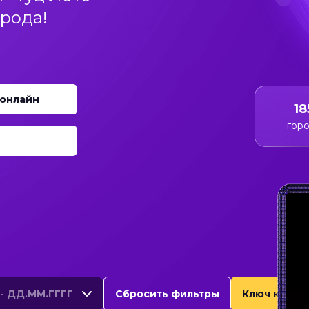
орода!
 онлайн
18
гор
-
ДД.ММ.ГГГГ
Сбросить фильтры
Ключ к поб