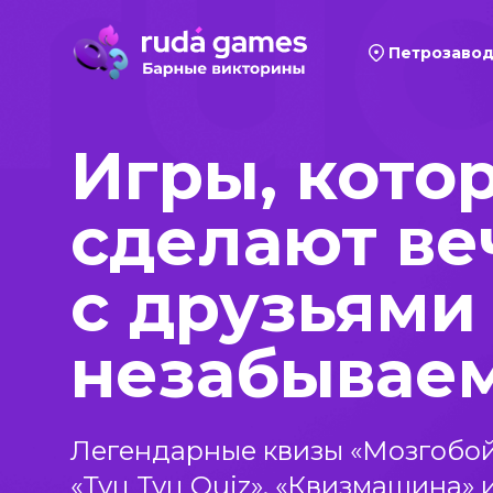
Петрозавод
Игры, кото
сделают ве
с друзьями
незабывае
Легендарные квизы
«Мозгобой
«Туц Туц Quiz», «Квизмашина» 