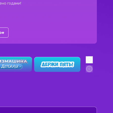
ено годами!
ре