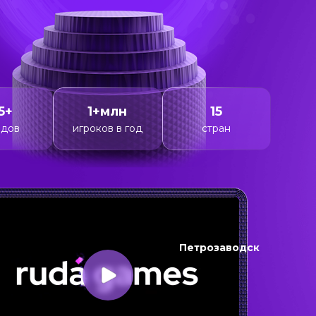
5+
1+млн
15
одов
игроков в год
стран
Петрозаводск
еде