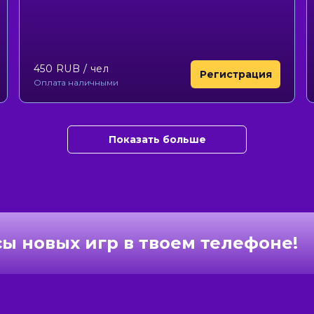
450 RUB
/ чел
Регистрация
Оплата наличными
Показать больше
ы новых игр
в твоем телефоне!