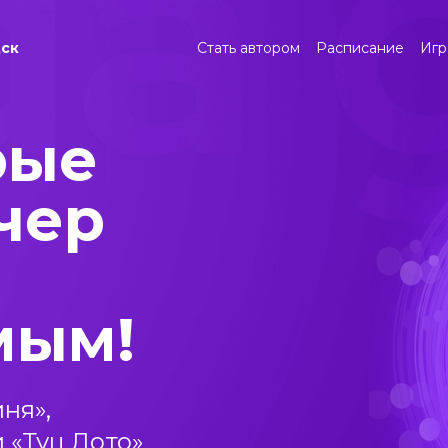
ск
Стать автором
Расписание
Игр
рые
чер
мым!
ня»,
и «Туц Лото»