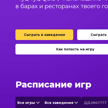
в барах и ресторанах твоего г
Сыграть в заведении
Сыграть
Как попасть на игру
Расписание игр
Все игры
Все заведения
ДД.ММ.ГГГГ