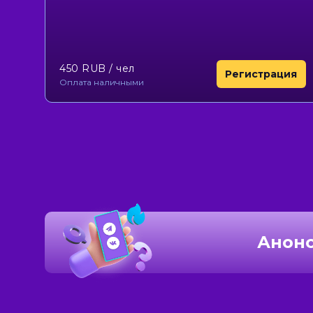
450 RUB
/ чел
Регистрация
Оплата наличными
Анонс