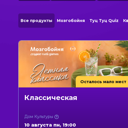
Все продукты
Мозгобойня
Туц Туц Quiz
К
Осталось мало мест
Классическая
Дом Культуры
10 августа пн, 19:00