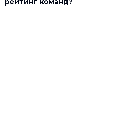
рейтинг команд?
Рейтинг делится на две категории: общий
рейтинг за все игры и рейтинг Лиги
чемпионов.
Общий рейтинг формируется по итогам всех
игр Мозгобойнии Квизмашины.
Он накапливается за все время вашего участия.
Рейтинг Лиги чемпионов формируется