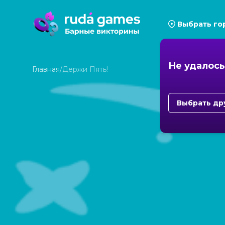
Выбрать го
Не удалось
Главная
/
Держи Пять!
Выбрать др