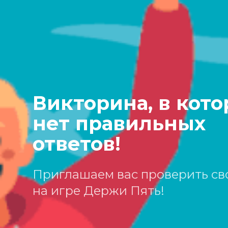
Викторина, в кото
нет правильных
ответов!
Приглашаем вас проверить с
на игре Держи Пять!