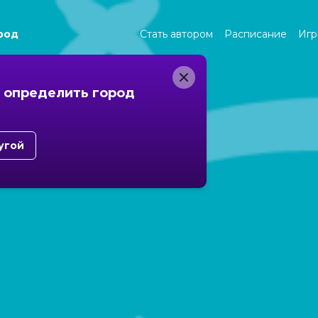
род
Стать автором
Расписание
Игр
 определить город
угой