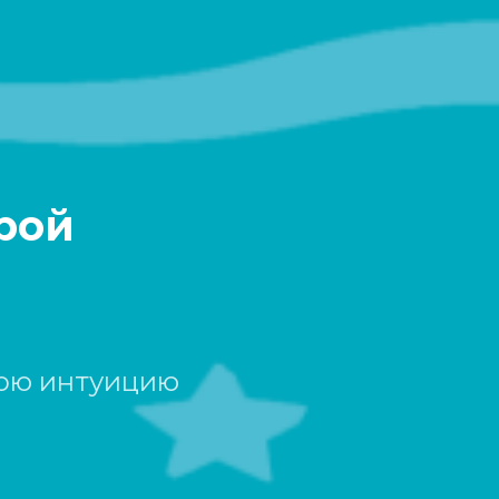
рой
вою интуицию